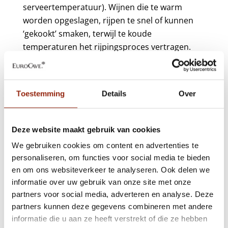
serveertemperatuur). Wijnen die te warm
worden opgeslagen, rijpen te snel of kunnen
‘gekookt’ smaken, terwijl te koude
temperaturen het rijpingsproces vertragen.
Lees hier meer over de (bewaar)temperatuur
voor wijn.
Toestemming
Details
Over
Licht en luchtvochtigheid zijn ook belangrijk.
Wijnflessen worden vaak gemaakt van donker
Deze website maakt gebruik van cookies
glas om uv-stralen te blokkeren. Een droge
We gebruiken cookies om content en advertenties te
omgeving kan de kurk uitdrogen, wat zuurstof
personaliseren, om functies voor social media te bieden
in de fles kan laten komen en de wijn kan
en om ons websiteverkeer te analyseren. Ook delen we
bederven.
informatie over uw gebruik van onze site met onze
partners voor social media, adverteren en analyse. Deze
Glazen voor rode wijn
partners kunnen deze gegevens combineren met andere
informatie die u aan ze heeft verstrekt of die ze hebben
Het juiste wijnglas kan uw wijnervaring