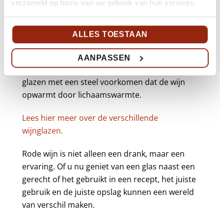
verzameld op basis van uw gebruik van hun services.
verbeteren. Bordeaux-glazen hebben een
hoge, smalle vorm en zijn ideaal voor zware
wijnen zoals Cabernet Sauvignon. Bourgogne-
ALLES TOESTAAN
glazen hebben een brede kelk en zijn geschikt
voor delicate wijnen zoals Pinot Noir. Steelloze
AANPASSEN
glazen zijn minder formeel, en traditionele
glazen met een steel voorkomen dat de wijn
opwarmt door lichaamswarmte.
Lees hier meer over de verschillende
wijnglazen.
Rode wijn is niet alleen een drank, maar een
ervaring. Of u nu geniet van een glas naast een
gerecht of het gebruikt in een recept, het juiste
gebruik en de juiste opslag kunnen een wereld
van verschil maken.