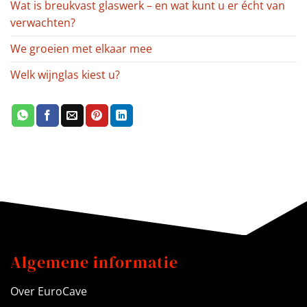
Wat is breukvast glaswerk – en wat kunt u er écht van
verwachten?
We groeien met elkaar mee
Welk wijnglas kiest u?
Algemene informatie
Over EuroCave