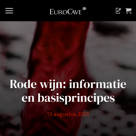
Ga
naar
Blog
inhoud
Rode wijn: informatie
en basisprincipes