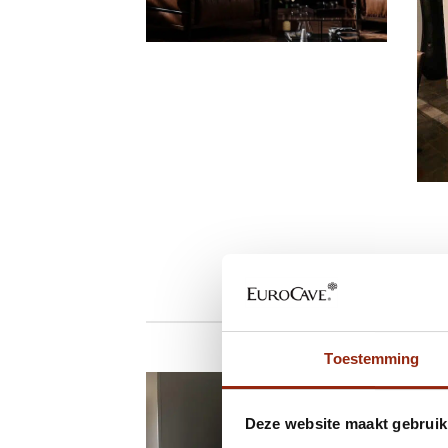
Tête à Tête wijnkastje in Zuid-
Korea
2 R
in
Toestemming
Deze website maakt gebruik