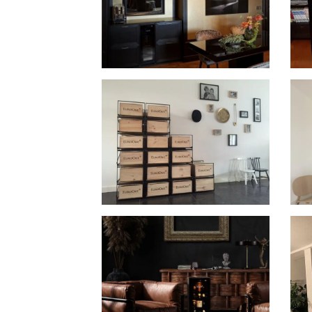
Tête à Tête in Amsterdam
2 P
Modulorack wijnrek voor kisten
Ins
in Nederland
wij