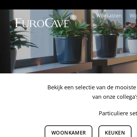
Ga
naar
Wijnkasten
Wi
inhoud
Bekijk een selectie van de mooiste
van onze collega’
Particuliere se
WOONKAMER
KEUKEN