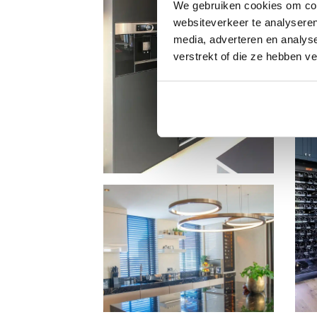
We gebruiken cookies om cont
websiteverkeer te analyseren
media, adverteren en analys
verstrekt of die ze hebben v
Mo
wij
par
Inspiration inbouw
wijnklimaatkast in Montpellier