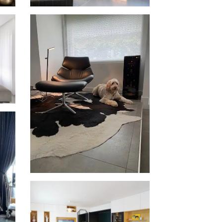
3 Inspiration inbouw
rt
wijnklimaatkasten in Dubai
Tête à Tête in België