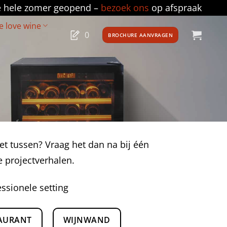
e hele zomer geopend –
bezoek ons
op afspraak
 love wine
0
BROCHURE AANVRAGEN
et tussen? Vraag het dan na bij één
 projectverhalen.
ssionele setting
AURANT
WIJNWAND