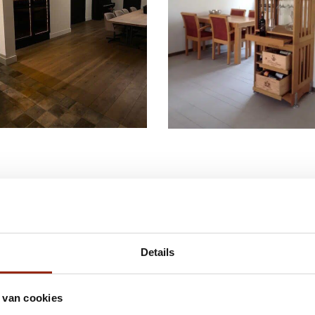
evelation wijnklimaatkasten
Modulothèque houten wijnre
 Achthuizen
in Dordrecht
KEUKEN
Details
 van cookies