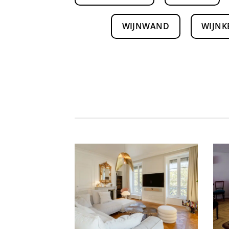
WIJNWAND
WIJNK