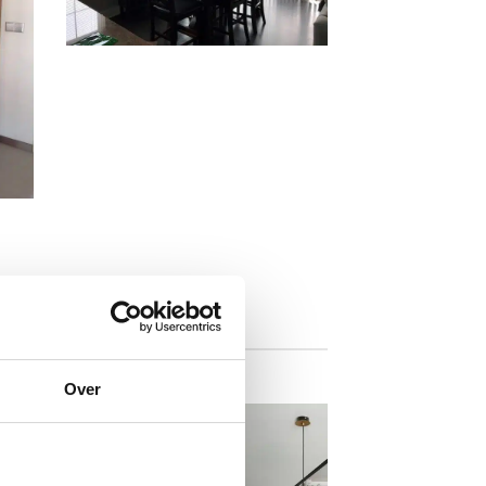
Compact wijnkoelkast in
Glassboro
k
Over