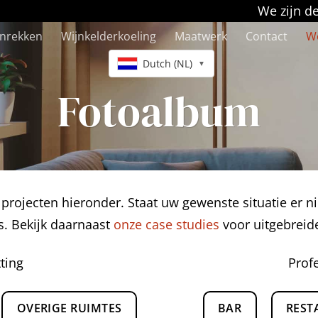
We zijn d
jnrekken
Wijnkelderkoeling
Maatwerk
Contact
We
Dutch (NL)
▼
Fotoalbum
 projecten hieronder. Staat uw gewenste situatie er ni
s. Bekijk daarnaast
onze case studies
voor uitgebreide
tting
Profe
OVERIGE RUIMTES
BAR
REST