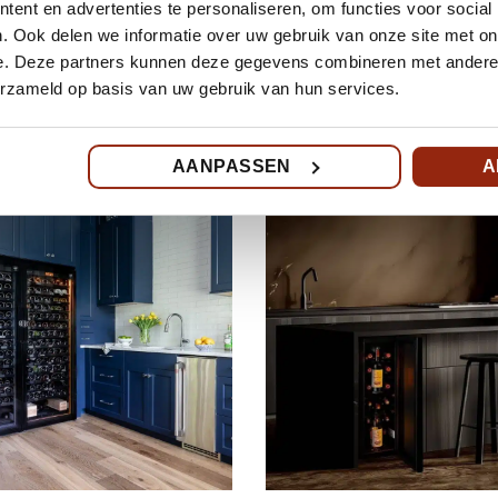
ent en advertenties te personaliseren, om functies voor social
. Ook delen we informatie over uw gebruik van onze site met on
e. Deze partners kunnen deze gegevens combineren met andere i
erzameld op basis van uw gebruik van hun services.
dulo-X wijnrek en Tahoma
Revelation wijnklimaatkast in
nkelderkoeling bij een
Maastricht
AANPASSEN
A
ticulier