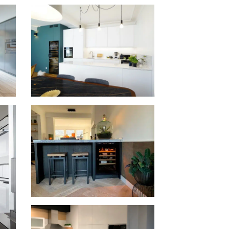
2 Compact inbouw wijnkasten in
Denemarken
n
Pure wijnkast in Parijs
©bardinarchitecte
Inspiration inbouw
wijnklimaatkasten in Waalwijk