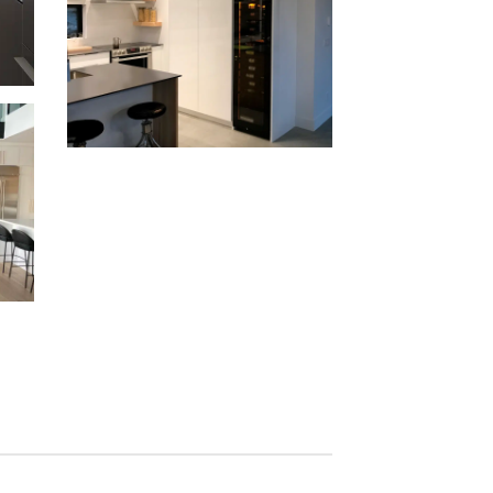
Inspiration inbouw
wijnklimaatkast in Canada