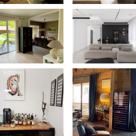
ure wijnkasten in
2 Pure wijnkasten in Geel
nemarken
Fotografie Nick Cannaert via A
of Living
ale wijnklimaatkast in België
Inspiration inbouw
wijnklimaatkast in Tel Aviv