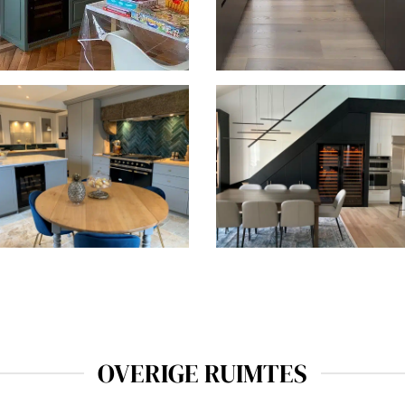
piration inbouw
2 Inspiration inbouw
jnklimaatkast in Montespan
wijnklimaatkasten in Israel
©amitgeronphotographer
piration inbouw
2 Pure wijnkasten in Venise
nklimaatkast in Roanne
OVERIGE RUIMTES