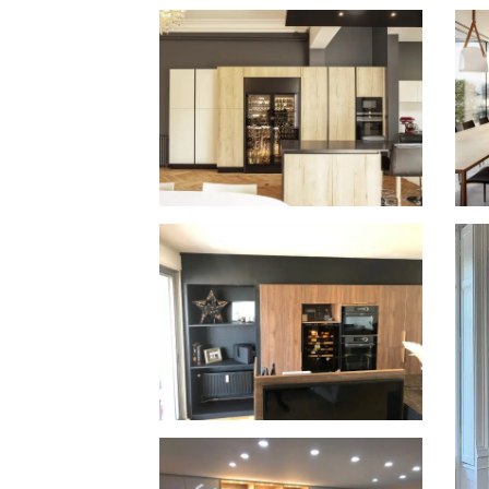
Inspiration inbouw
2 R
wijnklimaatkast in Nederland
in 
@m
@s
ShowCave wijnvitrine in
3 I
Bordeaux ©ALBAN GATTI
wij
@a
Inspiration inbouw
wijnklimaatkast in Tassin