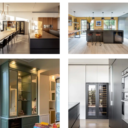
evelation wijnklimaatkasten
Tête à Tête wijnkastje bij een
het Verenigd Koninkrijk
particulier in Zuid-Korea
urielsilvaphoto
andiferdesignbuild
nspiration inbouw
Inspiration inbouw wijnkast i
nklimaatkasten in Israel
het Verenigd Koninkrijk
rstudio_arnon_nir_arch