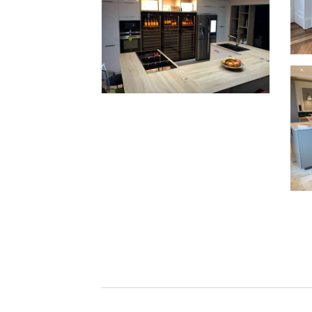
Ins
wi
3 Revelation wijnklimaatkasten
in Montpellier
Ins
wij