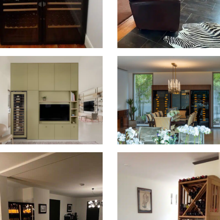
ure wijnkasten in Australië
Revelation wijnklimaatkast in
Clusaz
piration inbouw
2 Royale wijnklimaatkasten in
nklimaatkast in Israël
Dubai