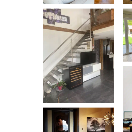
Compact inbouw wijnkast in
3 P
Frankrijk @cosmopolitanstudio
De
@LorenaLopezVelasco
@sixteLabouche
Roy
Revelation wijnklimaatkast in
Chamonix