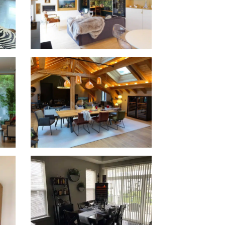
 La
Inspiration inbouw
wijnklimaatkast in Clichy
@bardinarchitecte
2 Pure wijnkasten in Chamonix