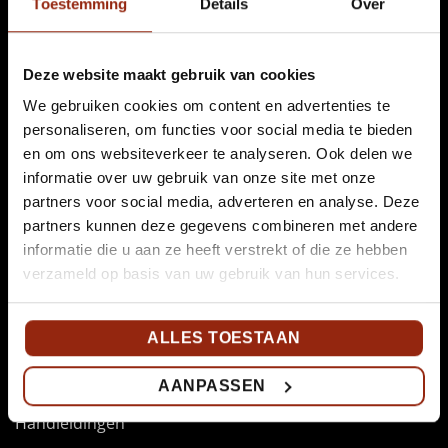
Toestemming
Details
Over
Algemene informatie
Over EuroCave
Deze website maakt gebruik van cookies
Garantie & kwaliteit
We gebruiken cookies om content en advertenties te
Levering
personaliseren, om functies voor social media te bieden
en om ons websiteverkeer te analyseren. Ook delen we
Bestelinformatie
informatie over uw gebruik van onze site met onze
FAQ
partners voor social media, adverteren en analyse. Deze
Outlet
partners kunnen deze gegevens combineren met andere
informatie die u aan ze heeft verstrekt of die ze hebben
verzameld op basis van uw gebruik van hun services.
Voor klanten
Koolstoffilter vervangen
ALLES TOESTAAN
Wijnkast accessoires
AANPASSEN
Service & onderhoud
Handleidingen