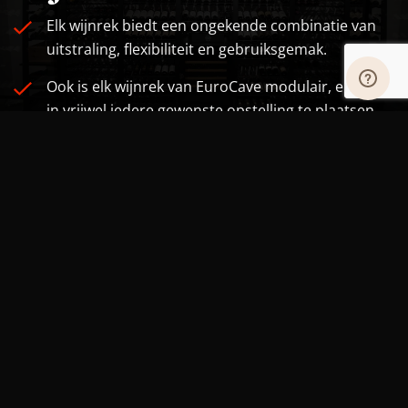
Elk wijnrek biedt een ongekende combinatie van
uitstraling, flexibiliteit en gebruiksgemak.
Ook is elk wijnrek van EuroCave modulair, en dus
in vrijwel iedere gewenste opstelling te plaatsen.
Bekijk enkele voorbeelden in het fotoalbum.
Gaat u voor praktisch of design? Een opslag van
200 of 2000 wijnflessen (of meer)? U vindt het bij
EuroCave.
BEKIJK ONZE WIJNREKKEN