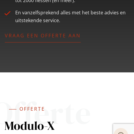
tot 2000 flessen (en meer).
En vanzelfsprekend alles met het beste advies en
uitstekende service.
VRAAG EEN OFFERTE AAN
Offerte
OFFERTE
Modulo-X