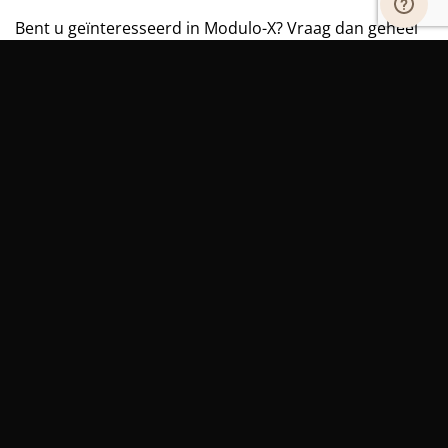
Bent u geïnteresseerd in Modulo-X? Vraag dan geheel
vrijblijvend een offerte aan.
Let op: u kunt voor meerdere producten tegelijk een
offerte aanvragen. Hiervoor moet u alle producten
apart toevoegen voordat u de aanvraag afrondt.
Modulo-X aantal
OFFERTE AANVRAGEN
Of wilt u meer inspiratie opdoen?
Vraag dan een
brochure aan.