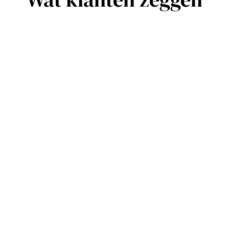
“Wij werken sinds een aantal
maanden met EuroCave
wijnkasten en zijn zeer
tevreden, het design is
prachtig, de service is geweldig
en niet geheel onbelangrijk, ze
koelen goed op een constante
temperatuur. Kortom, zéér
tevreden.”