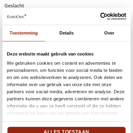
Geslacht
Man
Vrouw
Anders
Voorletters*
(Vereist)
Toestemming
Details
Over
Achternaam*
(Vereist)
Deze website maakt gebruik van cookies
We gebruiken cookies om content en advertenties te
personaliseren, om functies voor social media te bieden
en om ons websiteverkeer te analyseren. Ook delen we
Telefoonnummer*
(Vereist)
informatie over uw gebruik van onze site met onze
partners voor social media, adverteren en analyse. Deze
partners kunnen deze gegevens combineren met andere
E-mailadres*
(Vereist)
informatie die u aan ze heeft verstrekt of die ze hebben
verzameld op basis van uw gebruik van hun services.
ALLES TOESTAAN