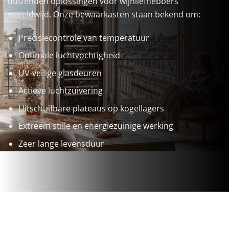
duizenden oplossingen voor wijnliefhebbers
wereldwijd. Onze bewaarkasten staan bekend om:
Precisiecontrole van temperatuur
Optimale luchtvochtigheid
UV-veilige glasdeuren
Actieve luchtzuivering
Uitschuifbare plateaus op kogellagers
Extreem stille en energiezuinige werking
Zeer lange levensduur