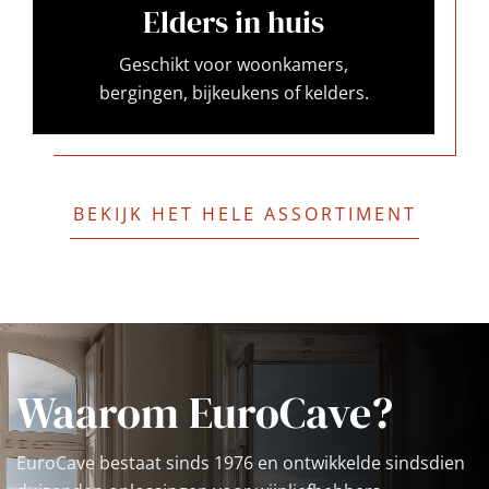
Elders in huis
Geschikt voor woonkamers,
bergingen, bijkeukens of kelders.
BEKIJK HET HELE ASSORTIMENT
Waarom EuroCave?
EuroCave bestaat sinds 1976 en ontwikkelde sindsdien