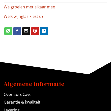
We groeien met elkaar mee
Welk wijnglas kiest u?
Algemene informatie
Over EuroCave
Garantie & kwaliteit
Levering