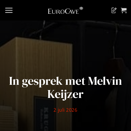
Ga
naar
Blog
inhoud
In gesprek met Melvin
Keijzer