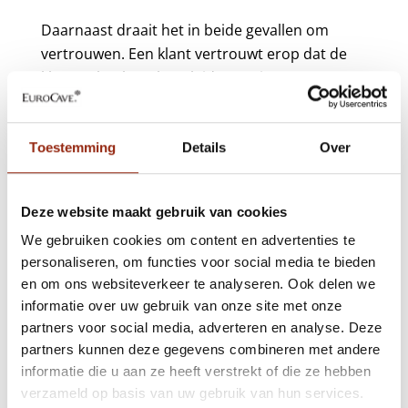
Daarnaast draait het in beide gevallen om
vertrouwen. Een klant vertrouwt erop dat de
kleermaker hem begeleidt naar iets waarvoor
hij misschien zelf niet direct zou hebben
gekozen. Een fles wijn openen voor vrienden
werkt net zo. Je schenkt niet alleen een wijn die
Toestemming
Details
Over
past bij het moment, maar ook een stukje van
je eigen smaak.
Deze website maakt gebruik van cookies
Hoe zou u uw wijnstijl
We gebruiken cookies om content en advertenties te
personaliseren, om functies voor social media te bieden
vandaag omschrijven?
en om ons websiteverkeer te analyseren. Ook delen we
Klassiek als een driedelig
informatie over uw gebruik van onze site met onze
partners voor social media, adverteren en analyse. Deze
pak of gedurfd als een
partners kunnen deze gegevens combineren met andere
informatie die u aan ze heeft verstrekt of die ze hebben
kleurrijke voering?
verzameld op basis van uw gebruik van hun services.