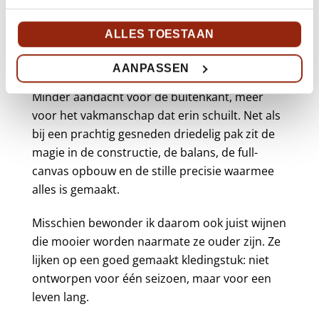
Mijn filosofie is eenvoudig, ook als het om wijn
gaat: kwaliteit moet fluisteren.
ALLES TOESTAAN
Ik voel mij aangetrokken tot wijnen waarbij de
AANPASSEN
inhoud luider spreekt dan de marketing.
Minder aandacht voor de buitenkant, meer
voor het vakmanschap dat erin schuilt. Net als
bij een prachtig gesneden driedelig pak zit de
magie in de constructie, de balans, de full-
canvas opbouw en de stille precisie waarmee
alles is gemaakt.
Misschien bewonder ik daarom ook juist wijnen
die mooier worden naarmate ze ouder zijn. Ze
lijken op een goed gemaakt kledingstuk: niet
ontworpen voor één seizoen, maar voor een
leven lang.