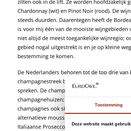
zitten ook in de lift. Ze worden hoofdzakelij
Chardonnay (wit) en Pinot Noir (rood). De wijn
steeds duurden. Daarentegen heeft de Bordeaux
is voor mij één van de mooiste wijngebieden 
niet altijd de meest toegankelijke wijnregio; o
gebied nogal uitgestrekt is en je op kleine we
bestemming te komen.
De Nederlanders behoren tot de top drie van 
champagnestreek bezoeken. Reims en Epernay 
spreken. De champagnestreek is tevens een ru
champagnehuizen; van klein tot groot. Net a
Toestemming
champagnes ook steeds duurder. Daarom wor
alternatieve mousserende wijnen gezocht zoal
Deze website maakt gebruik
Italiaanse Prosecco. Dat is begrijpelijk maar