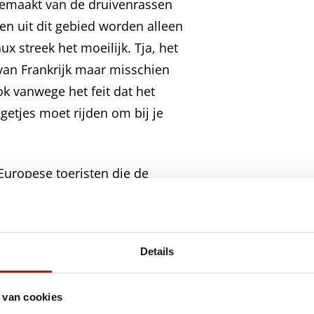
k gemaakt van de druivenrassen
en uit dit gebied worden alleen
 streek het moeilijk. Tja, het
van Frankrijk maar misschien
ok vanwege het feit dat het
ggetjes moet rijden om bij je
Europese toeristen die de
blijven tot de verbeelding
stige streek met fantastische
ls in de Bourgogne worden de
Details
dt er steeds meer naar
s crémant d’Alsace of of de
 van cookies
 de manier waarop een