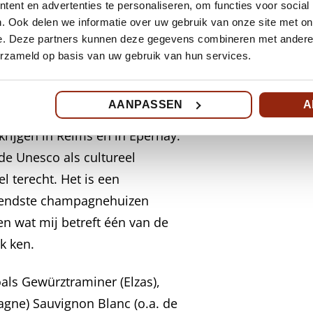
ent en advertenties te personaliseren, om functies voor social
enkel andere mousserende
. Ook delen we informatie over uw gebruik van onze site met on
ampagnestreek bent geweest dan
e. Deze partners kunnen deze gegevens combineren met andere i
erzameld op basis van uw gebruik van hun services.
ijzondere patisserie zaken,
AANPASSEN
A
m nog uit de tijd dat je voor
rijgen in Reims en in Epernay.
e Unesco als cultureel
l terecht. Het is een
ekendste champagnehuizen
n wat mij betreft één van de
k ken.
oals Gewürztraminer (Elzas),
gne) Sauvignon Blanc (o.a. de