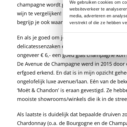
We gebruiken cookies om cont
champagne wordt geproduceerd is met geen 
websiteverkeer te analyseren
wijn te vergelijken! Als je eenmaal in de ch
media, adverteren en analys
begrijp je ook waarom ik dat zeg.
verstrekt of die ze hebben v
En als je goed om je heen kijkt kun je er ook b
delicatessenzaken en restaurants vinden. Ik ko
ongeveer € 6,- een goed glas champagne kon k
De Avenue de Champagne werd in 2015 door d
erfgoed erkend. En dat is in mijn opzicht gehee
ongelofelijk luxe avenue/laan. Eén van de b
‘Moët & Chandon’ is eraan gevestigd. Ze hebbe
mooiste showrooms/winkels die ik in de stree
Als laatste is duidelijk dat bepaalde druiven z
Chardonnay (o.a. de Bourgogne en de Champa