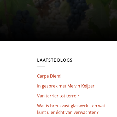
LAATSTE BLOGS
Carpe Diem!
In gesprek met Melvin Keijzer
Van terriër tot terroir
Wat is breukvast glaswerk – en wat
kunt u er écht van verwachten?