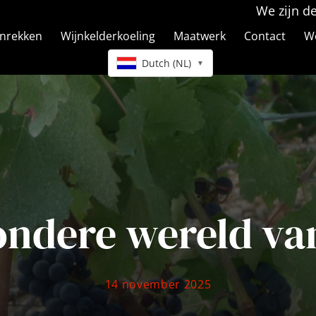
We zijn d
jnrekken
Wijnkelderkoeling
Maatwerk
Contact
We
Dutch (NL)
▼
ndere wereld va