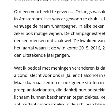
Om een voorbeeld te geven….. Onlangs was i
in Amsterdam. Het was er gewoon te druk. Ik 
vanwege de naam ‘Champagne’. In elke bekend
zeker ook matige wijnen. De champagnestreek 
denken mensen dat vaak wel. De kwaliteit van
het jaartal waaruit de wijn komt; 2015, 2016, 
dan uitstekende jaargangen.
Wat ik bedoel met meningen veranderen is da
alcohol slecht voor ons is. Ja, er zit alcohol i
Maar daarnaast zitten er ook goede stoffen in
groep antioxidanten, die dankzij hun ontste
lichaam kunnen beschermen tegen ziektes, Res
antioxidant (voornamelijk in de schil van blau