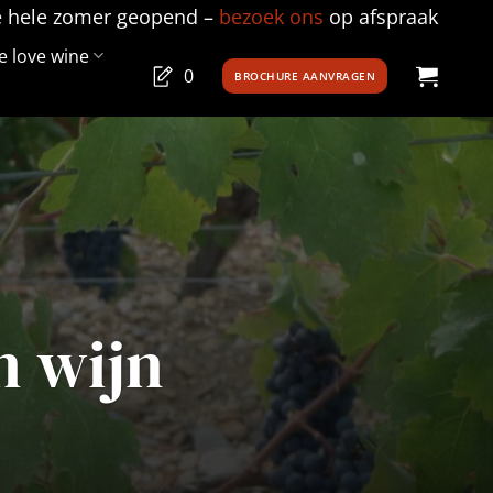
e hele zomer geopend –
bezoek ons
op afspraak
 love wine
0
BROCHURE AANVRAGEN
n wijn