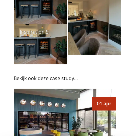
Inspiration S
Bekijk ook deze case study…
01
apr