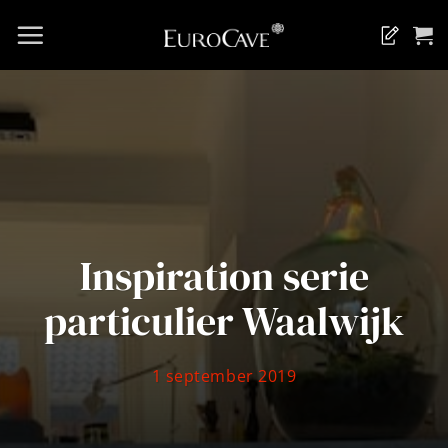
Ga
naar
Casestudie
inhoud
Inspiration serie
particulier Waalwijk