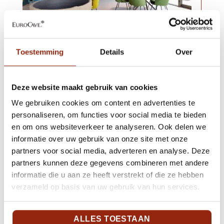
Pure serie Olympic
Toestemming
Details
Over
Hotel Amsterdam
6 Pure wijnkasten bij Olympic Hotel
Deze website maakt gebruik van cookies
in Amsterdam.
We gebruiken cookies om content en advertenties te
personaliseren, om functies voor social media te bieden
en om ons websiteverkeer te analyseren. Ook delen we
informatie over uw gebruik van onze site met onze
partners voor social media, adverteren en analyse. Deze
…Of ga naar de overzichtspagina.
partners kunnen deze gegevens combineren met andere
informatie die u aan ze heeft verstrekt of die ze hebben
verzameld op basis van uw gebruik van hun services.
CASE STUDIES
ALLES TOESTAAN