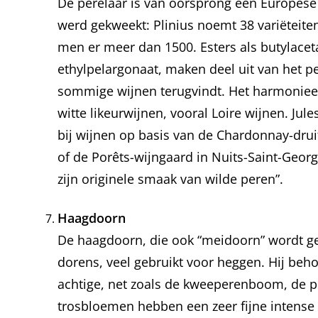
De perelaar is van oorsprong een Europes
werd gekweekt: Plinius noemt 38 variëteite
men er meer dan 1500. Esters als butylaceta
ethylpelargonaat, maken deel uit van het 
sommige wijnen terugvindt. Het harmonieer
witte likeurwijnen, vooral Loire wijnen. Ju
bij wijnen op basis van de Chardonnay-druif
of de Porêts-wijngaard in Nuits-Saint-Georg
zijn originele smaak van wilde peren”.
Haagdoorn
De haagdoorn, die ook “meidoorn” wordt g
dorens, veel gebruikt voor heggen. Hij behoo
achtige, net zoals de kweeperenboom, de p
trosbloemen hebben een zeer fijne intense g