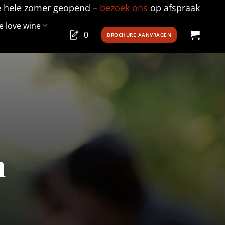
e hele zomer geopend –
bezoek ons
op afspraak
 love wine
0
BROCHURE AANVRAGEN
n