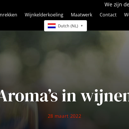
We zijn d
jnrekken
Wijnkelderkoeling
Maatwerk
Contact
We
Dutch (NL)
▼
Aroma’s in wijne