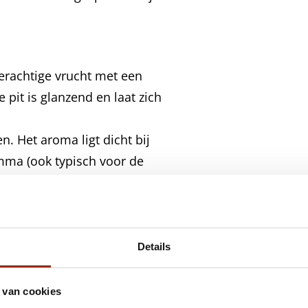
erachtige vrucht met een
pit is glanzend en laat zich
n. Het aroma ligt dicht bij
mma (ook typisch voor de
ven). Het zou een typisch
Details
urreferentie het linalol.
e toestand in verschillende
 van cookies
ozenhout uit Cayenne,