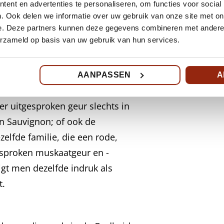
ent en advertenties te personaliseren, om functies voor social
oze vloeistof met een zoete,
. Ook delen we informatie over uw gebruik van onze site met on
naamste aromatische
e. Deze partners kunnen deze gegevens combineren met andere i
erzameld op basis van uw gebruik van hun services.
jnen, maar men komt het aroma
 druivesoorten: Muscat blanc;
AANPASSEN
A
rontignan), Muscadelle, die
r uitgesproken geur slechts in
n Sauvignon; of ook de
zelfde familie, die een rode,
esproken muskaatgeur en -
jgt men dezelfde indruk als
t.