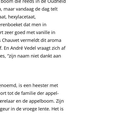
e boom die reeds in de Oudheid
n, maar vandaag de dag telt
at, hexylacetaat,
perenboeket dat men in
t zeer goed met vanille in
les Chauvet vermeldt dit aroma
. En André Vedel vraagt zich af
es, “zijn naam niet dankt aan
enoemd, is een heester met
rt tot de familie der appel-
erelaar en de appelboom. Zijn
eur in de vroege lente. Het is