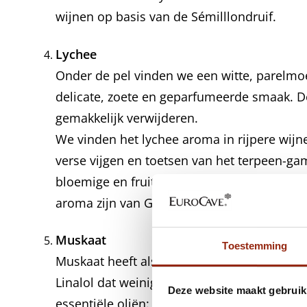
wijnen op basis van de Sémilllondruif.
Lychee
Onder de pel vinden we een witte, parelmo
delicate, zoete en geparfumeerde smaak. De 
gemakkelijk verwijderen.
We vinden het lychee aroma in rijpere wijne
verse vijgen en toetsen van het terpeen-ga
bloemige en fruitige toetsen van verse drui
aroma zijn van Gewurztraminer.
Muskaat
Toestemming
Muskaat heeft als voornaamste chemische ge
Linalol dat weinig stabiel is, bestaat in vrij
Deze website maakt gebruik
essentiële oliën: lavendel, vlierbloesem, r