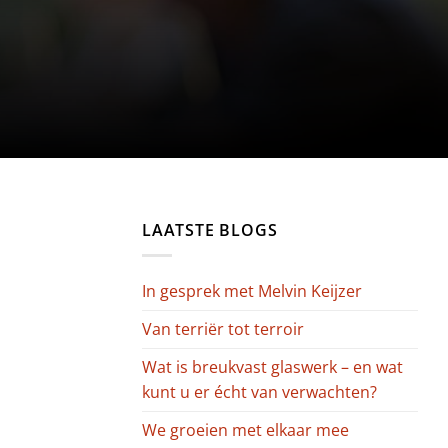
LAATSTE BLOGS
In gesprek met Melvin Keijzer
Van terriër tot terroir
Wat is breukvast glaswerk – en wat
kunt u er écht van verwachten?
We groeien met elkaar mee