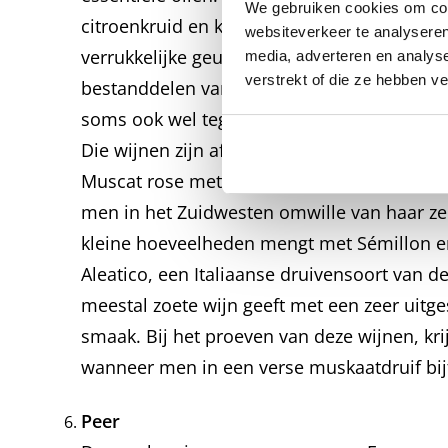
We gebruiken cookies om cont
citroenkruid en koriander. Het is een kleurl
websiteverkeer te analyseren
verrukkelijke geur. Het is één van de voor
media, adverteren en analys
verstrekt of die ze hebben v
bestanddelen van alle soorten muskaatwi
soms ook wel tegen in Sauvignon.
Die wijnen zijn afkomstig van verschillende
Muscat rose met kleine bessen (Muscat de F
men in het Zuidwesten omwille van haar zee
kleine hoeveelheden mengt met Sémillon e
Aleatico, een Italiaanse druivensoort van de
meestal zoete wijn geeft met een zeer uitg
smaak. Bij het proeven van deze wijnen, kri
wanneer men in een verse muskaatdruif bij
Peer