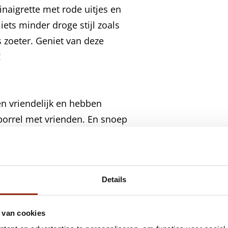
vinaigrette met rode uitjes en
ets minder droge stijl zoals
 zoeter. Geniet van deze
!
n vriendelijk en hebben
borrel met vrienden. En snoep
m, of zoute stengels van
 doet het meestal ook goed bij
of brunch bij een omelet,
Details
 die lekker zijn bij een Brut:
nge zachte geitenkaas. En
liaanse bitterballen.
 van cookies