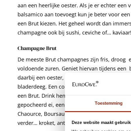
aan een heerlijke oester. Als je er echter een 
balsamico aan toevoegt kun je beter voor een i
een Brut kiezen. Het geheel wordt dan immers
champagne ook bij sushi, ceviche of… kaviaar
Champagne Brut
De meeste Brut champagnes zijn fris, droog e
voldoende zuren. Geniet hiervan tijdens een 
daarbij een oester, een blini met gerookte zal
bladerdeeg. Een combinatie met eiergerechten
een Brut. Drink hem bij een feestelijk ontbijt 
Toestemming
gepocheerd ei, een quiche of een soufflé. Kazen
Chaource, Boursault, Brillat Savarin of een jo
verder… kroket, antipasti, scampi, kerststol Ita
Deze website maakt gebruik