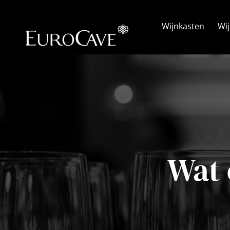
Ga
naar
Wijnkasten
Wi
inhoud
Wat 