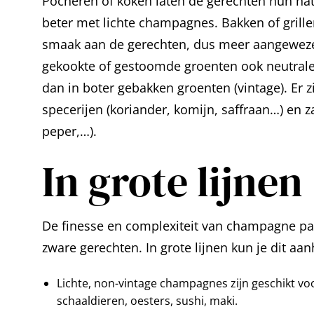
Pocheren of koken laten de gerechten hun na
beter met lichte champagnes. Bakken of grille
smaak aan de gerechten, dus meer aangewezen
gekookte of gestoomde groenten ook neutraler
dan in boter gebakken groenten (vintage). Er z
specerijen (koriander, komijn, saffraan…) en za
peper,…).
In grote lijnen
De finesse en complexiteit van champagne past
zware gerechten. In grote lijnen kun je dit aa
Lichte, non-vintage champagnes zijn geschikt voo
schaaldieren, oesters, sushi, maki.