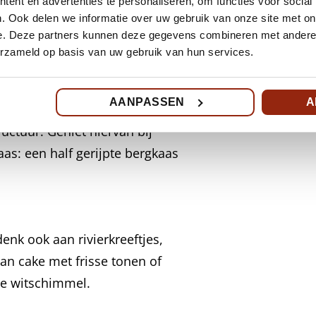
ent en advertenties te personaliseren, om functies voor social
. Ook delen we informatie over uw gebruik van onze site met on
e. Deze partners kunnen deze gegevens combineren met andere i
l. Eet daarbij dimsum, kreeft,
erzameld op basis van uw gebruik van hun services.
AANPASSEN
A
uctuur. Geniet hiervan bij
Kaas: een half gerijpte bergkaas
enk ook aan rivierkreeftjes,
van cake met frisse tonen of
re witschimmel.