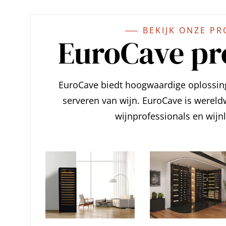
BEKIJK ONZE P
EuroCave pr
EuroCave biedt hoogwaardige oplossin
serveren van wijn. EuroCave is wereld
wijnprofessionals en wijn