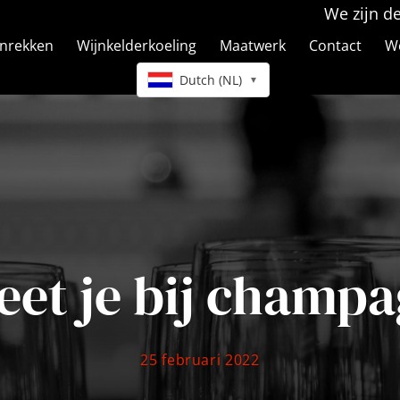
We zijn d
jnrekken
Wijnkelderkoeling
Maatwerk
Contact
We
Dutch (NL)
▼
eet je bij champ