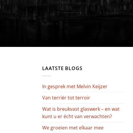
LAATSTE BLOGS
In gesprek met Melvin Keijzer
Van terriër tot terroir
Wat is breukvast glaswerk – en wat
kunt u er écht van verwachten?
We groeien met elkaar mee