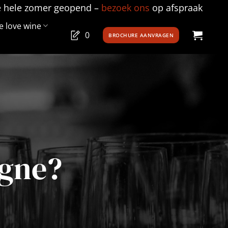
e hele zomer geopend –
bezoek ons
op afspraak
 love wine
0
BROCHURE AANVRAGEN
agne?