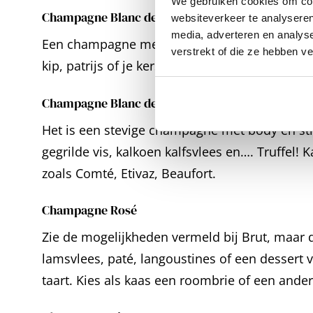
We gebruiken cookies om cont
Champagne Blanc de Blancs
websiteverkeer te analyseren
media, adverteren en analys
Een champagne met een frisse en elegante stij
verstrekt of die ze hebben v
kip, patrijs of je kerstkalkoen.
Champagne Blanc de Noirs
Het is een stevige champagne met body en str
gegrilde vis, kalkoen kalfsvlees en…. Truffel! 
zoals Comté, Etivaz, Beaufort.
Champagne Rosé
Zie de mogelijkheden vermeld bij Brut, maar d
lamsvlees, paté, langoustines of een dessert 
taart. Kies als kaas een roombrie of een ande