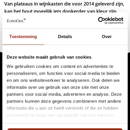
Van plateaus in wijnkasten die voor 2014 geleverd zijn,
kan het hout mogelijk iets donkerder van kleur zijn
dan dat van dit plateau.
Toestemming
Details
Over
Deze website maakt gebruik van cookies
We gebruiken cookies om content en advertenties te
personaliseren, om functies voor social media te bieden
Algemene informatie
en om ons websiteverkeer te analyseren. Ook delen we
informatie over uw gebruik van onze site met onze
Over EuroCave
partners voor social media, adverteren en analyse. Deze
Garantie & kwaliteit
partners kunnen deze gegevens combineren met andere
Levering
informatie die u aan ze heeft verstrekt of die ze hebben
verzameld op basis van uw gebruik van hun services.
Bestelinformatie
FAQ