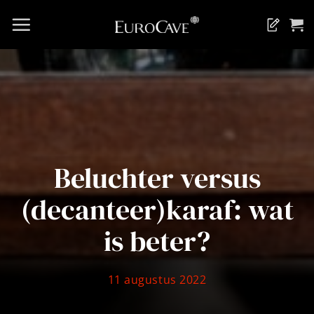
Ga
naar
Blog
inhoud
Beluchter versus
(decanteer)karaf: wat
is beter?