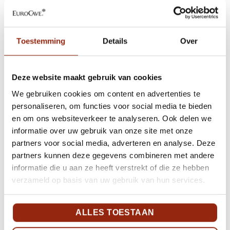
voorzichtig te werk, want die wijnen hebben
misschien wat extra zorg nodig.
Pro tip: voor jonge wijnen die heel veel
Toestemming
Details
Over
zuurstof nodig hebben, gebruik zowel een
beluchter als een (decanteer)karaf of
Deze website maakt gebruik van cookies
belucht twee keer. Geloof ons, het werkt
echt.
We gebruiken cookies om content en advertenties te
personaliseren, om functies voor social media te bieden
Door Marshall Tilden III / @WineEnthusiast /
en om ons websiteverkeer te analyseren. Ook delen we
informatie over uw gebruik van onze site met onze
Foto’s door Getty
partners voor social media, adverteren en analyse. Deze
partners kunnen deze gegevens combineren met andere
informatie die u aan ze heeft verstrekt of die ze hebben
verzameld op basis van uw gebruik van hun services.
BEKIJK ONZE
PRODUCTEN
ALLES TOESTAAN
EuroCave