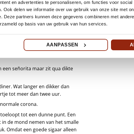
eest gerookte model. Meestal een
ent en advertenties te personaliseren, om functies voor social
. Ook delen we informatie over uw gebruik van onze site met on
imeter dik.
e. Deze partners kunnen deze gegevens combineren met andere i
oeger werd deze sigaar naar de
erzameld op basis van uw gebruik van hun services.
 Wilde Havanna. Tegenwoordig mag
sigaar is te herkennen aan zijn
nde. De eerste die met dit type op
AANPASSEN
A
on uit Roosendaal. Rookduur
n een señorita maar zit qua dikte
diner. Wat langer en dikker dan
rtje tot meer dan twee uur.
e normale corona.
s toeloopt tot een dunne punt. Een
het in de mond nemen van het smalle
uk. Omdat een goede sigaar alleen