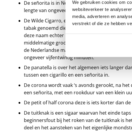
De señorita is in Nederland het bekendste en m
We gebruiken cookies om cont
websiteverkeer te analyseren
lengte van ongeveer tien centimeter, en een cent
media, adverteren en analys
De Wilde Cigarro, een bekend formaat sigaar. Vr
verstrekt of die ze hebben v
tabak genoemd die deze sigaar bevat, namelijk
deze naam echter niet meer gebruikt worden. De 
middelmatige grootte en het flosje aan het uitei
de Nederlandse markt kwam, was het merk Huds
ongeveer vijfentwintig minuten.
De panatella is over het algemeen iets langer da
tussen een cigarillo en een señorita in.
De corona wordt vaak ‘s avonds gerookt, na het 
een señorita, met een rookduur van een klein uu
De petit of half corona deze is iets korter dan d
De tuitknak is een sigaar waarvan het einde tap
beginnersfout bij het roken van de tuitknak is 
deel en het aansteken van het eigenlijke mondst