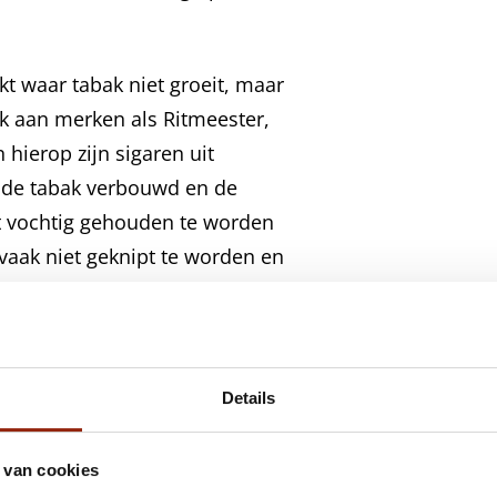
t waar tabak niet groeit, maar
nk aan merken als Ritmeester,
 hierop zijn sigaren uit
t de tabak verbouwd en de
et vochtig gehouden te worden
vaak niet geknipt te worden en
 short-filler is het beste
 65%.
maten.
Details
r. Sommige cigarillo’s hebben een
 van cookies