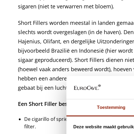
sigaren (niet te verwarren met bloem).
Short Fillers worden meestal in landen gemaak
slechts wordt overgeslagen (in de haven). De
Hajenius, Olifant, en dergelijke Uitzonderingen
bijvoorbeeld Brazilië en Indonesië (hier word
sigaar geproduceerd). Short Fillers dienen ni
(hoewel vaak anders beweerd wordt), hoeven 
hebben een andere smaak dan Long-Fillers. Een
gebaat bij een luchtvochtigheid van ongeveer
Een Short Filler bestaat in verschillende for
Toestemming
De cigarillo of spriet is een smalle, dunne sigaa
filter.
Deze website maakt gebruik