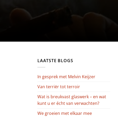
LAATSTE BLOGS
In gesprek met Melvin Keijzer
Van terriër tot terroir
Wat is breukvast glaswerk – en wat
kunt u er écht van verwachten?
We groeien met elkaar mee