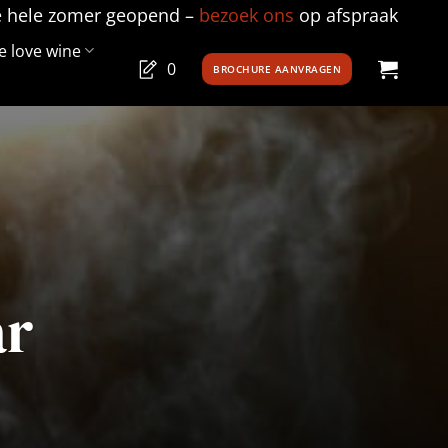
e hele zomer geopend –
bezoek ons
op afspraak
 love wine
0
BROCHURE AANVRAGEN
ar