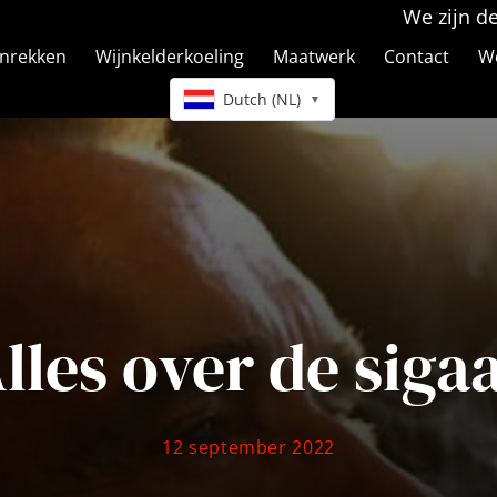
We zijn d
jnrekken
Wijnkelderkoeling
Maatwerk
Contact
We
Dutch (NL)
▼
lles over de siga